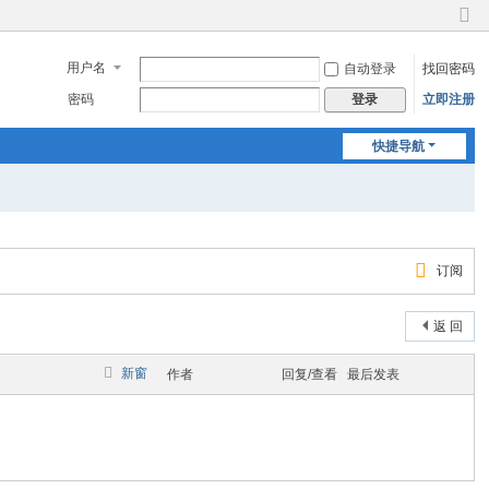
切
换
用户名
自动登录
找回密码
到
窄
密码
立即注册
登录
版
快捷导航
订阅
返 回
新窗
作者
回复/查看
最后发表