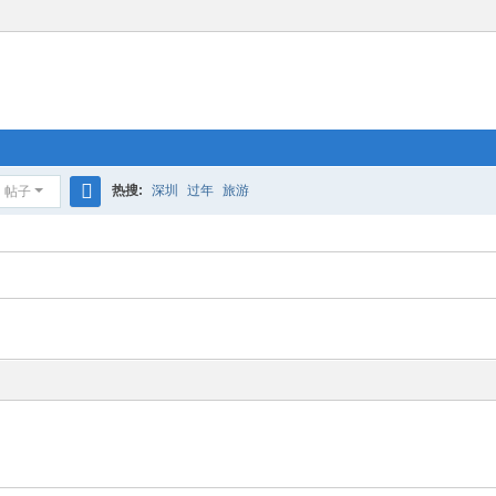
热搜:
深圳
过年
旅游
帖子
搜
索