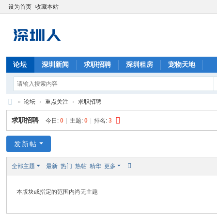
设为首页
收藏本站
论坛
深圳新闻
求职招聘
深圳租房
宠物天地
»
论坛
›
重点关注
›
求职招聘
深
求职招聘
今日:
0
|
主题:
0
|
排名:
3
圳
人
发新帖
全部主题
最新
热门
热帖
精华
更多
本版块或指定的范围内尚无主题