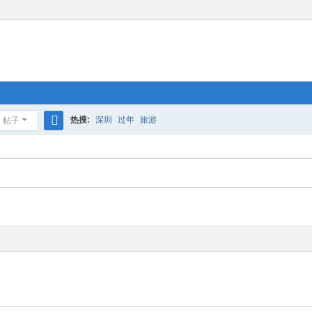
热搜:
深圳
过年
旅游
帖子
搜
索