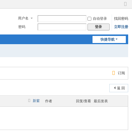
切
换
用户名
自动登录
找回密码
到
窄
密码
立即注册
登录
版
快捷导航
订阅
返 回
新窗
作者
回复/查看
最后发表