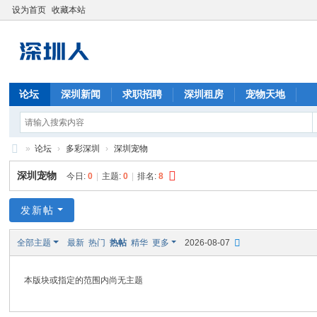
设为首页
收藏本站
论坛
深圳新闻
求职招聘
深圳租房
宠物天地
»
论坛
›
多彩深圳
›
深圳宠物
深
深圳宠物
今日:
0
|
主题:
0
|
排名:
8
圳
人
发新帖
全部主题
最新
热门
热帖
精华
更多
2026-08-07
本版块或指定的范围内尚无主题