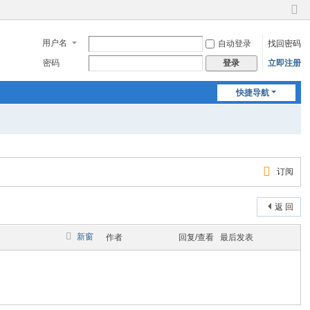
切
换
用户名
自动登录
找回密码
到
窄
密码
立即注册
登录
版
快捷导航
订阅
返 回
新窗
作者
回复/查看
最后发表