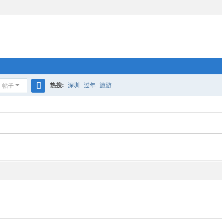
热搜:
深圳
过年
旅游
帖子
搜
索