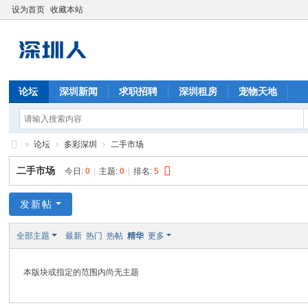
设为首页
收藏本站
论坛
深圳新闻
求职招聘
深圳租房
宠物天地
»
论坛
›
多彩深圳
›
二手市场
深
二手市场
今日:
0
|
主题:
0
|
排名:
5
圳
人
发新帖
全部主题
最新
热门
热帖
精华
更多
本版块或指定的范围内尚无主题