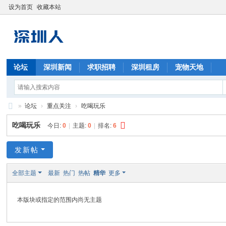
设为首页
收藏本站
论坛
深圳新闻
求职招聘
深圳租房
宠物天地
»
论坛
›
重点关注
›
吃喝玩乐
深
吃喝玩乐
今日:
0
|
主题:
0
|
排名:
6
圳
人
发新帖
全部主题
最新
热门
热帖
精华
更多
本版块或指定的范围内尚无主题