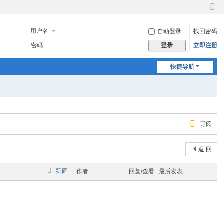
切
换
用户名
自动登录
找回密码
到
窄
密码
立即注册
登录
版
快捷导航
订阅
返 回
新窗
作者
回复/查看
最后发表