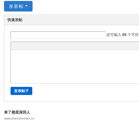
发新帖
快速发帖
还可输入
80
个字符
发表帖子
来了都是深圳人
www.shenzhenren.cn