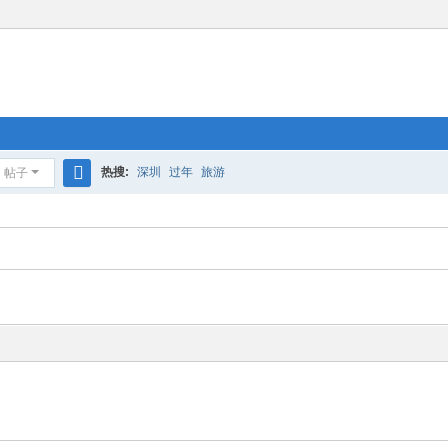
热搜:
深圳
过年
旅游
帖子
搜
索