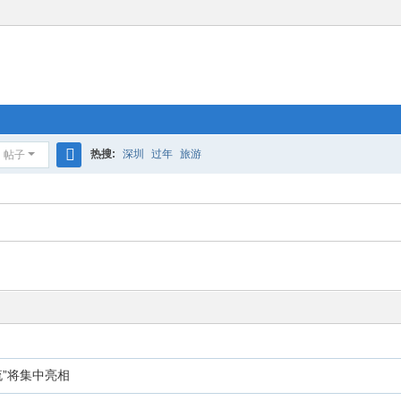
热搜:
深圳
过年
旅游
帖子
搜
索
流”将集中亮相