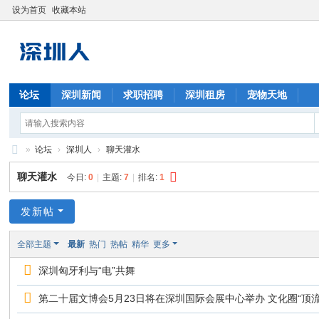
设为首页
收藏本站
论坛
深圳新闻
求职招聘
深圳租房
宠物天地
»
论坛
›
深圳人
›
聊天灌水
深
聊天灌水
今日:
0
|
主题:
7
|
排名:
1
圳
人
发新帖
全部主题
最新
热门
热帖
精华
更多
深圳匈牙利与“电”共舞
第二十届文博会5月23日将在深圳国际会展中心举办 文化圈“顶