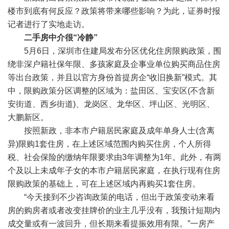
楼市到底有何反应？政策将带来哪些影响？为此，证券时报
记者进行了实地走访。
二手房中介很“冷静”
5月6日，深圳市住建局发布分区优化住房限购政策，围
绕非深户籍社保年限、多孩家庭及企事业单位购买商品住房
等出台政策，并且以官方身份首提房企“收旧换新”模式。其
中，限购政策分区调整的区域为：盐田区、宝安区(不含新
安街道、西乡街道)、龙岗区、龙华区、坪山区、光明区、
大鹏新区。
按照新政，非本市户籍居民家庭及成年单身人士(含离
异)限购1套住房，在上述区域范围内购买住房，个人所得
税、社会保险的缴纳年限要求由3年调整为1年。此外，有两
个及以上未成年子女的本市户籍居民家庭，在执行现有住房
限购政策的基础上，可在上述区域内再购买1套住房。
“今天接到不少咨询政策的电话，但出于政策变动来看
房的购房者或者改变挂牌价的业主几乎没有，我预计短期内
成交量或有一波回升，但长期来看提振效用有限。”一房产