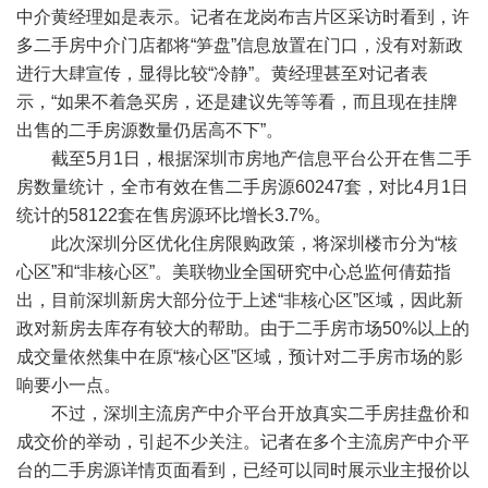
中介黄经理如是表示。记者在龙岗布吉片区采访时看到，许
多二手房中介门店都将“笋盘”信息放置在门口，没有对新政
进行大肆宣传，显得比较“冷静”。黄经理甚至对记者表
示，“如果不着急买房，还是建议先等等看，而且现在挂牌
出售的二手房源数量仍居高不下”。
截至5月1日，根据深圳市房地产信息平台公开在售二手
房数量统计，全市有效在售二手房源60247套，对比4月1日
统计的58122套在售房源环比增长3.7%。
此次深圳分区优化住房限购政策，将深圳楼市分为“核
心区”和“非核心区”。美联物业全国研究中心总监何倩茹指
出，目前深圳新房大部分位于上述“非核心区”区域，因此新
政对新房去库存有较大的帮助。由于二手房市场50%以上的
成交量依然集中在原“核心区”区域，预计对二手房市场的影
响要小一点。
不过，深圳主流房产中介平台开放真实二手房挂盘价和
成交价的举动，引起不少关注。记者在多个主流房产中介平
台的二手房源详情页面看到，已经可以同时展示业主报价以