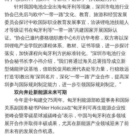
针对我国电池企业出海匈牙利等现象，深圳市电池行业
协会已先后与欧中“一带一路”文化、教育、旅游和经贸发展
委员会探讨中欧国际职业教育发展事宜，洽谈锂电池技能人
才等级证书在匈牙利等“一带一路”共建国家开展国际认
证。“协会已邀约赛格德职教中心6月访华考察，双方将以深
圳锂电产业学院的课程体系、教材、证书等级，进一步探讨
落实，加快课程向匈牙利方的标准转化。”深圳市电池行业
协会秘书长李小祎介绍，“我们将通过海关总署指导成立新
型储能评议基地，借助投促局欧洲代表处等力量，行稳致远
打造‘职教出海’深圳名片，深化‘一带一路’产业合作，提高深
圳参与国际规则制定能力，进一步引领国际规则制定。”
双向奔赴新能源未来可期
今年是中匈建交75周年。匈牙利能源部欧盟事务和国际
关系副国务秘书Péter Holicza在“匈牙利可再生能源企业投
资峰会暨零碳星球减碳峰会”表示，中国与匈牙利在多领域
展开合作并取得丰硕成果，尤其在新能源产业领域迎来了前
所未有的发展合作机遇。